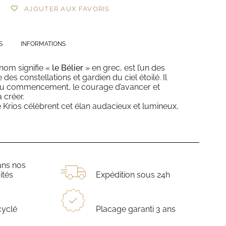
AJOUTER AUX FAVORIS
S
INFORMATIONS
 nom signifie «
le Bélier
» en grec, est l’un des
 des constellations et gardien du ciel étoilé. Il
 du commencement, le courage d’avancer et
 créer.
e Krios célèbrent cet élan audacieux et lumineux,
ans nos
ités
Expédition sous 24h
cyclé
Placage garanti 3 ans