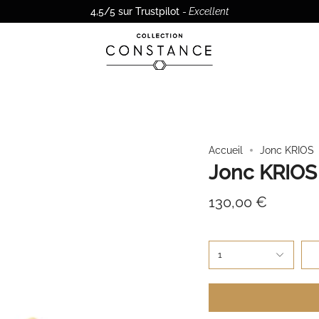
-10% sur votre première commande en vous inscrivant à la Newslette
4,5/5 sur Trustpilot
-
Excellent
Accueil
Jonc KRIOS
Jonc KRIOS
130,00 €
1