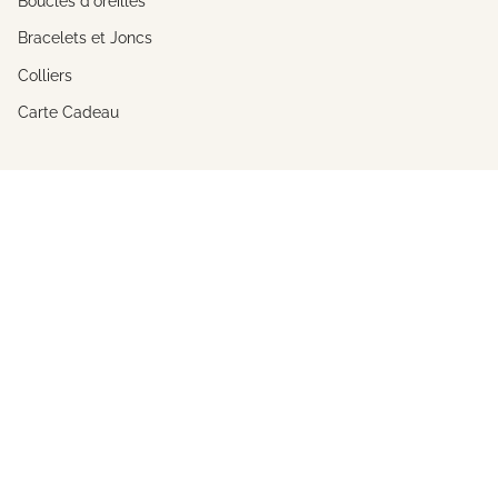
Boucles d'oreilles
Bracelets et Joncs
Colliers
Carte Cadeau
A propos
L'univers de Constance
La créatrice
Savoir-Faire
Le journal de Constance
Collections
Nos boutiques
FAQ