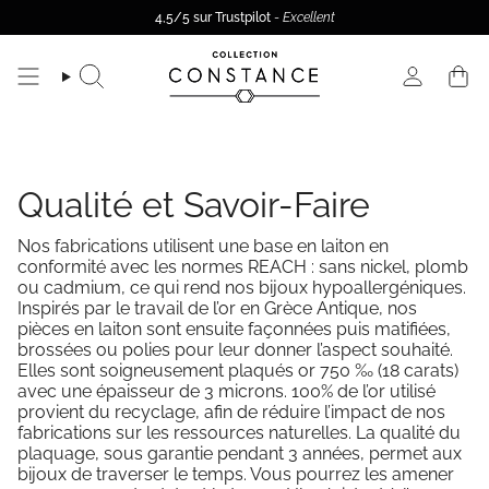
Passer
4,5/5 sur Trustpilot
-
Excellent
rance métropolitaine
-10% sur votre première commande en vous inscrivant à la Newslet
Livraison offerte dès 100€ d'achat -
En Fr
au
contenu
de
la
Recherche
Compte
page
Qualité et Savoir-Faire
Nos fabrications utilisent une base en laiton en
conformité avec les normes REACH : sans nickel, plomb
ou cadmium, ce qui rend nos bijoux hypoallergéniques.
Inspirés par le travail de l’or en Grèce Antique, nos
pièces en laiton sont ensuite façonnées puis matifiées,
brossées ou polies pour leur donner l’aspect souhaité.
Elles sont soigneusement plaqués or 750 ‰ (18 carats)
avec une épaisseur de 3 microns. 100% de l’or utilisé
provient du recyclage, afin de réduire l’impact de nos
fabrications sur les ressources naturelles. La qualité du
plaquage, sous garantie pendant 3 années, permet aux
bijoux de traverser le temps. Vous pourrez les amener