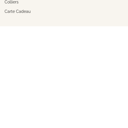
Colliers
Carte Cadeau
A propos
L'univers de Constance
La créatrice
Savoir-Faire
Le journal de Constance
Collections
Nos boutiques
FAQ
Contact
Devenir Revendeur