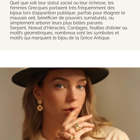
Quel que soit leur statut social ou leur richesse, les
femmes Grecques portaient très fréquemment des
bijoux lors d’apparition publique, parfois pour éloigner le
mauvais oeil, bénéficier de pouvoirs surnaturels, ou
simplement arborer leurs plus belles parures.
Serpent, Noeud d’Héraclès, Cordages, feuilles d’olivier ou
motifs géométriques, nombreux sont les symboles et
motifs qui marquent le bijou de la Grèce Antique.