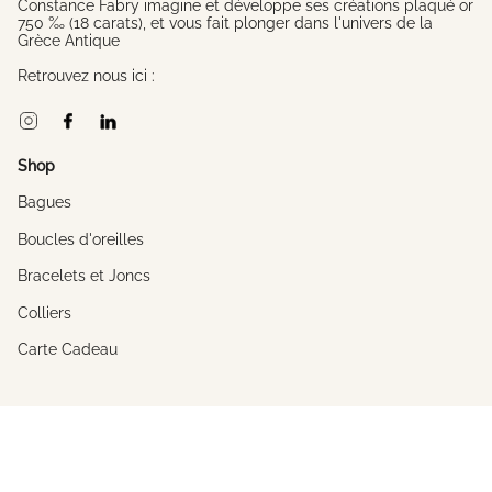
Constance Fabry imagine et développe ses créations plaqué or
750 ‰ (18 carats), et vous fait plonger dans l'univers de la
Grèce Antique
Retrouvez nous ici :
Instagram
Facebook
Linkedin
Shop
Bagues
Boucles d'oreilles
Bracelets et Joncs
Colliers
Carte Cadeau
A propos
L'univers de Constance
La créatrice