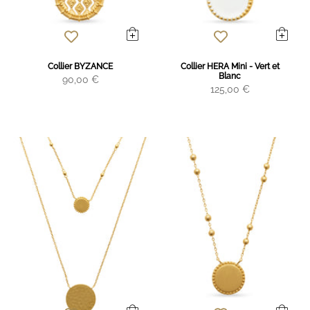
Collier BYZANCE
Collier HERA Mini - Vert et
Blanc
90,00 €
125,00 €