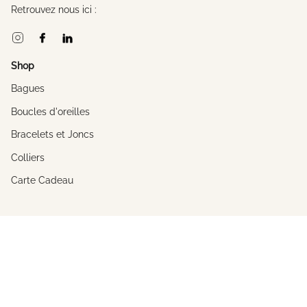
Retrouvez nous ici :
Instagram
Facebook
Linkedin
Shop
Bagues
Boucles d'oreilles
Bracelets et Joncs
Colliers
Carte Cadeau
A propos
L'univers de Constance
La créatrice
Savoir-Faire