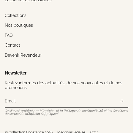
Collections
Nos boutiques
FAQ
Contact
Devenir Revendeur
Newsletter
Restez informés des actualités, de nos nouveautés et de nos
promotions.
Ce site est protégé par hCaptcha, et la
Politique de confidentialité
et les
Conditions
de service
de hCaptcha s’appliquent.
© Collection Constance 2026
Mentions légales
CGV