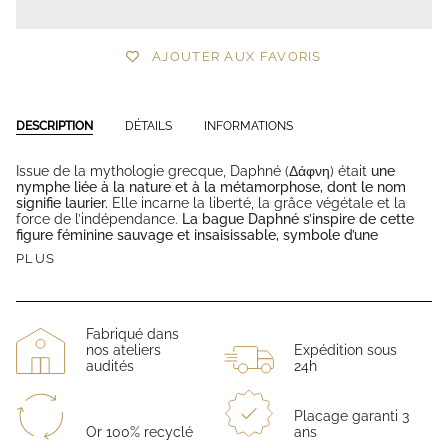
AJOUTER AUX FAVORIS
DESCRIPTION
DÉTAILS
INFORMATIONS
Issue de la mythologie grecque,
Daphné
(Δάφνη) était
une
nymphe liée à la nature et à la métamorphose, dont le nom
signifie
laurier
.
Elle incarne la liberté, la grâce végétale et la
force de l’indépendance.
La bague Daphné s’inspire de cette
figure féminine sauvage et insaisissable, symbole d’une
PLUS
Fabriqué dans
nos ateliers
Expédition sous
audités
24h
Placage garanti 3
Or 100% recyclé
ans