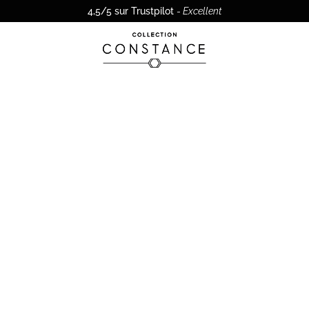
4,5/5 sur Trustpilot
-
Excellent