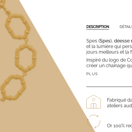
DESCRIPTION
DÉTAIL
Spes (
Spes
),
déesse 
et la lumière qui per
jours meilleurs et la 
Inspiré du logo de C
créer un chainage qu
PLUS
Fabriqué d
ateliers aud
Or 100% re