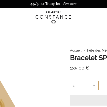
4,5/5 sur Trustpilot
-
Excellent
Accueil
Fête des Mè
Bracelet SP
135,00 €
1