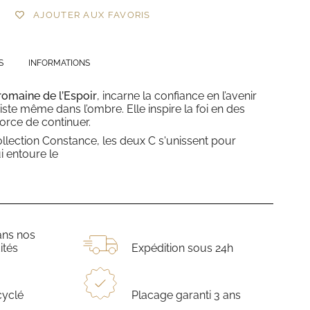
AJOUTER AUX FAVORIS
S
INFORMATIONS
romaine de l’Espoir
, incarne la confiance en l’avenir
siste même dans l’ombre. Elle inspire la foi en des
force de continuer.
ollection Constance, les deux C s'unissent pour
i entoure le
ans nos
ités
Expédition sous 24h
cyclé
Placage garanti 3 ans