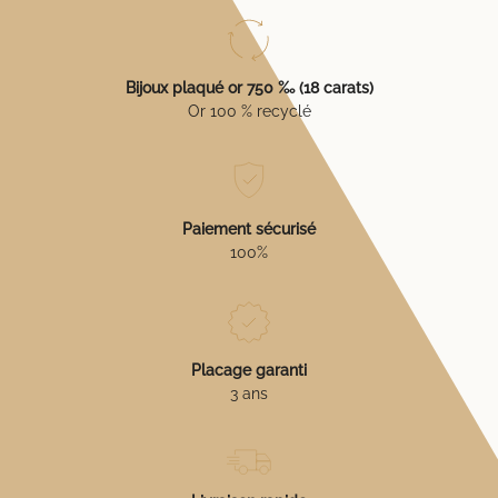
Bijoux plaqué or 750 ‰ (18 carats)
Or 100 % recyclé
Paiement sécurisé
100%
Placage garanti
3 ans