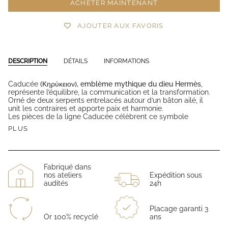
ACHETER MAINTENANT
AJOUTER AUX FAVORIS
DESCRIPTION
DÉTAILS
INFORMATIONS
Caducée
(Κηρύκειον), emblème mythique du dieu Hermès
,
représente l’équilibre, la communication et la transformation.
Orné de deux serpents entrelacés autour d’un bâton ailé, il
unit les contraires et apporte paix et harmonie.
Les pièces de la ligne Caducée célèbrent ce symbole
PLUS
Fabriqué dans
nos ateliers
Expédition sous
audités
24h
Placage garanti 3
Or 100% recyclé
ans