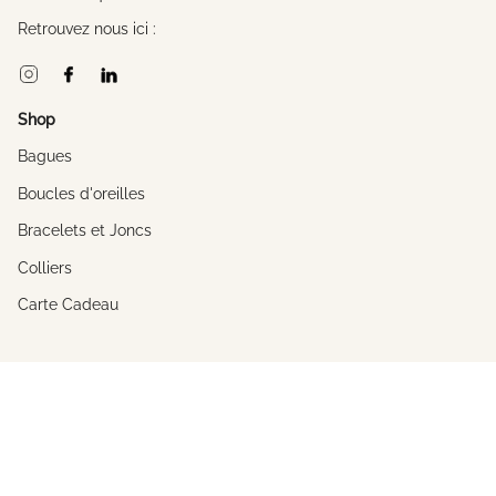
Retrouvez nous ici :
Instagram
Facebook
Linkedin
Shop
Bagues
Boucles d'oreilles
Bracelets et Joncs
Colliers
Carte Cadeau
A propos
L'univers de Constance
La créatrice
Savoir-Faire